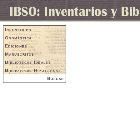
Inventarios
Onomástica
Ediciones
Manuscritos
Bibliotecas Ideales
Bibliotecas Hipotéticas
Buscar