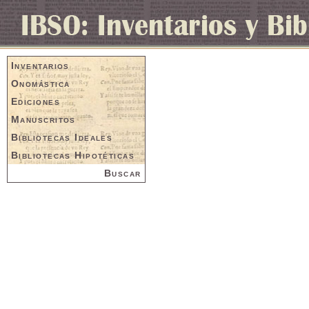
Inventarios
Onomástica
Ediciones
Manuscritos
Bibliotecas Ideales
Bibliotecas Hipotéticas
Buscar