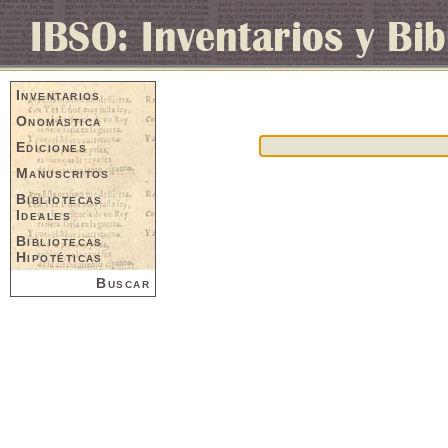
Inventarios
Onomástica
Ediciones
Manuscritos
Bibliotecas
Ideales
Bibliotecas
Hipotéticas
Buscar