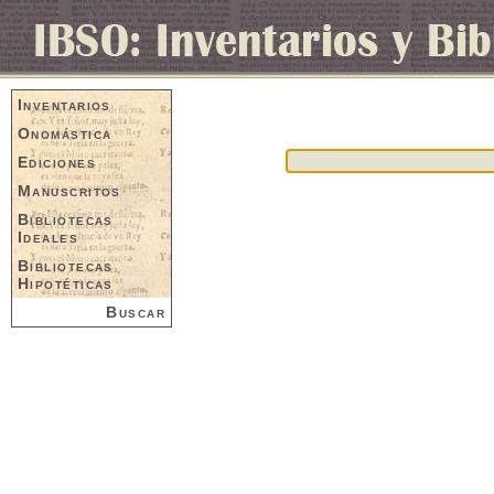
Inventarios
Onomástica
Ediciones
Manuscritos
Bibliotecas
Ideales
Bibliotecas
Hipotéticas
Buscar