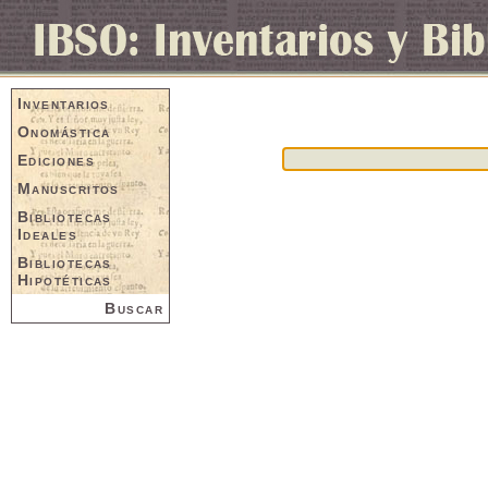
Inventarios
Onomástica
Ediciones
Manuscritos
Bibliotecas
Ideales
Bibliotecas
Hipotéticas
Buscar