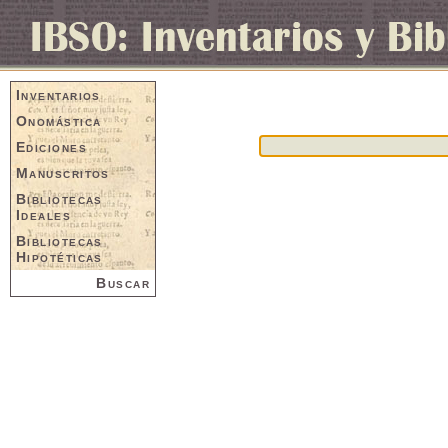
Inventarios
Onomástica
Ediciones
Manuscritos
Bibliotecas
Ideales
Bibliotecas
Hipotéticas
Buscar