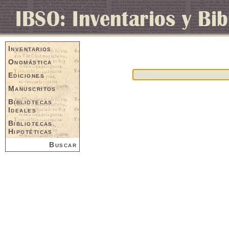
Inventarios
Onomástica
Ediciones
Manuscritos
Bibliotecas
Ideales
Bibliotecas
Hipotéticas
Buscar