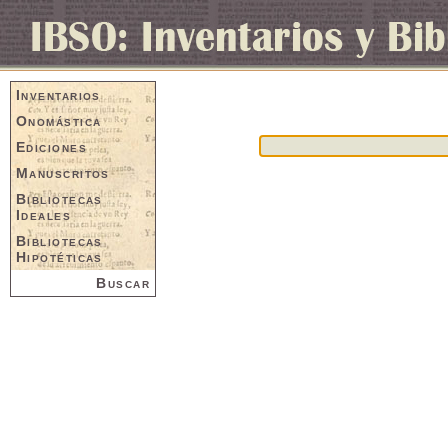
Inventarios
Onomástica
Ediciones
Manuscritos
Bibliotecas
Ideales
Bibliotecas
Hipotéticas
Buscar