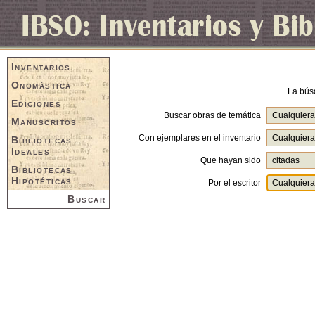
Inventarios
Onomástica
La bús
Ediciones
Buscar obras de temática
Manuscritos
Con ejemplares en el inventario
Bibliotecas
Ideales
Que hayan sido
Bibliotecas
Hipotéticas
Por el escritor
Buscar