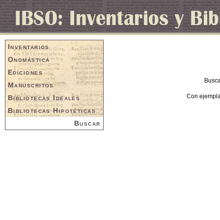
Inventarios
Onomástica
Ediciones
Busca
Manuscritos
Con ejemplar
Bibliotecas Ideales
Bibliotecas Hipotéticas
Buscar