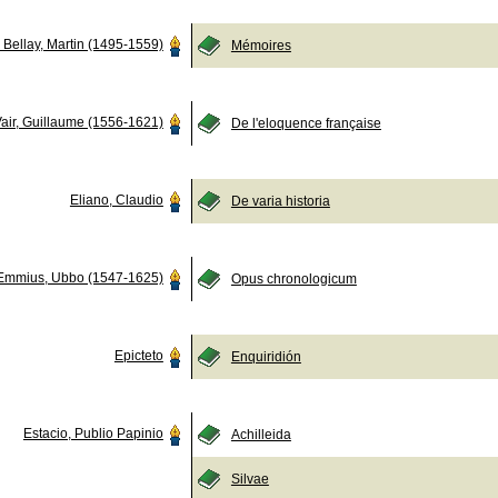
 Bellay, Martin (1495-1559)
Mémoires
air, Guillaume (1556-1621)
De l'eloquence française
Eliano, Claudio
De varia historia
Emmius, Ubbo (1547-1625)
Opus chronologicum
Epicteto
Enquiridión
Estacio, Publio Papinio
Achilleida
Silvae