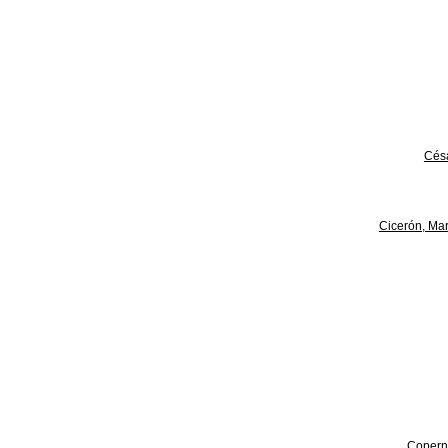
Césa
Cicerón, Mar
Copern