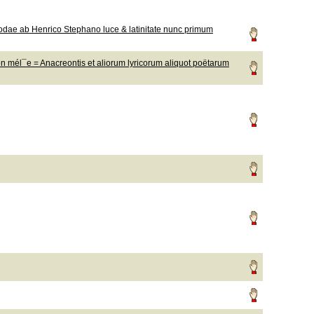
 odae ab Henrico Stephano luce & latinitate nunc primum
on mél¯e = Anacreontis et aliorum lyricorum aliquot poëtarum