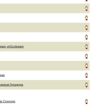
gam, et Ecclesiam
ogae
ceperat Synagoga
ta Ciceronis