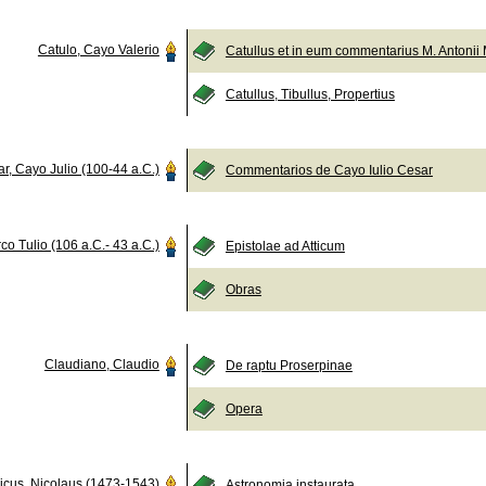
Catulo, Cayo Valerio
Catullus et in eum commentarius M. Antonii 
Catullus, Tibullus, Propertius
r, Cayo Julio (100-44 a.C.)
Commentarios de Cayo Iulio Cesar
co Tulio (106 a.C.- 43 a.C.)
Epistolae ad Atticum
Obras
Claudiano, Claudio
De raptu Proserpinae
Opera
icus, Nicolaus (1473-1543)
Astronomia instaurata