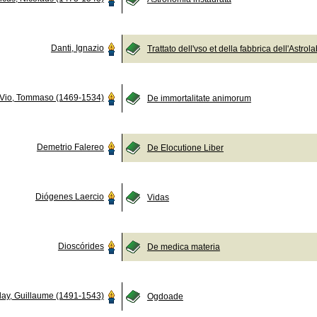
Danti, Ignazio
Trattato dell'vso et della fabbrica dell'Astrola
Vio, Tommaso (1469-1534)
De immortalitate animorum
Demetrio Falereo
De Elocutione Liber
Diógenes Laercio
Vidas
Dioscórides
De medica materia
lay, Guillaume (1491-1543)
Ogdoade