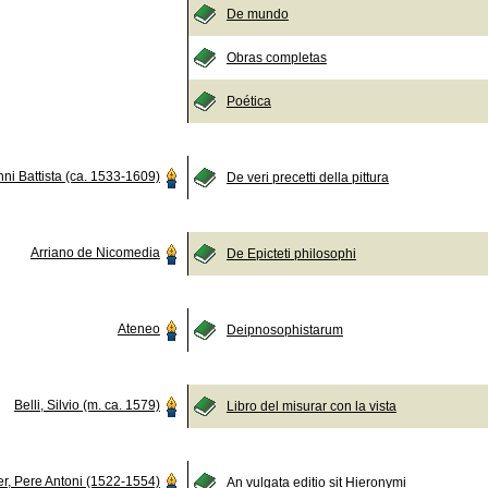
De mundo
Obras completas
Poética
ni Battista (ca. 1533-1609)
De veri precetti della pittura
Arriano de Nicomedia
De Epicteti philosophi
Ateneo
Deipnosophistarum
Belli, Silvio (m. ca. 1579)
Libro del misurar con la vista
er, Pere Antoni (1522-1554)
An vulgata editio sit Hieronymi