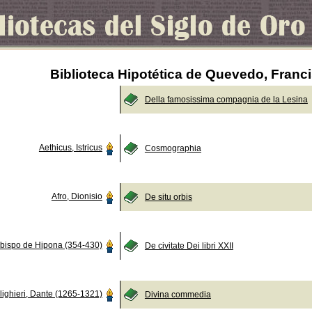
Biblioteca Hipotética de Quevedo, Franc
Della famosissima compagnia de la Lesina
Aethicus, Istricus
Cosmographia
Afro, Dionisio
De situ orbis
Obispo de Hipona (354-430)
De civitate Dei libri XXII
lighieri, Dante (1265-1321)
Divina commedia