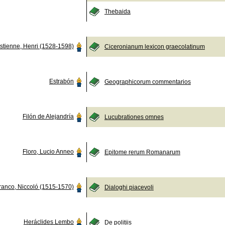
Thebaida
stienne, Henri (1528-1598)
Ciceronianum lexicon graecolatinum
Estrabón
Geographicorum commentarios
Filón de Alejandría
Lucubrationes omnes
Floro, Lucio Anneo
Epitome rerum Romanarum
ranco, Niccoló (1515-1570)
Dialoghi piacevoli
Heráclides Lembo
De politiis