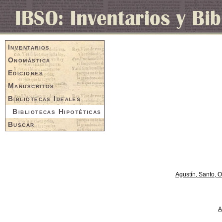
Inventarios
Onomástica
Ediciones
Manuscritos
Bibliotecas Ideales
Bibliotecas Hipotéticas
Buscar
Agustín, Santo, 
A