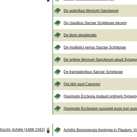
De autoribus librorum Sanctorum
De clauibus Sacrae Scripturae decem
De libris desideratis
De multiplici sensu Sacrae Scripturae
De ordine librorum Sanctorum apud Synago
De translatoribus Sacrae Scripturae
Qui libri sunt Canonici
Quomodo Ecclesia mutauit ordinem Synag
Quomodo Ecclesiam suscepit quos non sus
Bocchi, Achille (1488-1562)
Achillis Bononiensis Apologia in Plautum. Vi