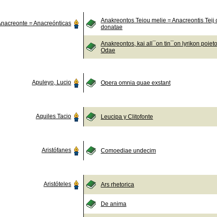
Anakreontos Teiou melie = Anacreontis Teij
nacreonte = Anacreónticas
donatae
Anakreontos, kai all¯on tin¯on lyrikon poiet
Odae
Apuleyo, Lucio
Opera omnia quae exstant
Aquiles Tacio
Leucipa y Clitofonte
Aristófanes
Comoediae undecim
Aristóteles
Ars rhetorica
De anima