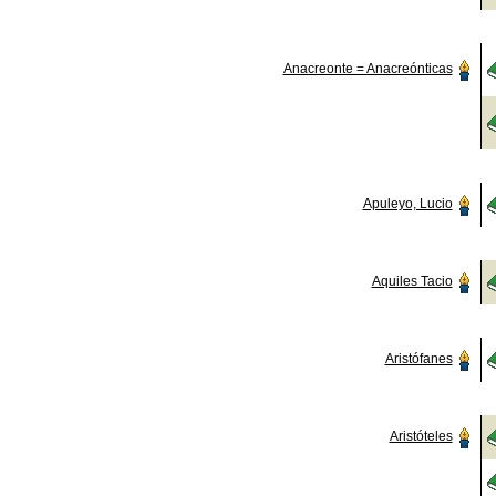
Anacreonte = Anacreónticas
Apuleyo, Lucio
Aquiles Tacio
Aristófanes
Aristóteles