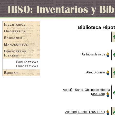
Inventarios
Biblioteca Hipo
Onomástica
Ediciones
Manuscritos
Bibliotecas
Aethicus, Istricus
Ideales
Bibliotecas
Hipotéticas
Buscar
Afro, Dionisio
Agustín, Santo, Obispo de Hipona
(354-430)
Alighieri, Dante (1265-1321)