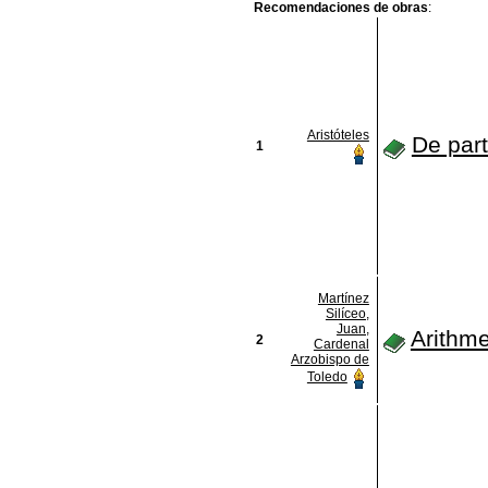
Recomendaciones de obras
:
Aristóteles
De par
1
Martínez
Silíceo,
Juan,
Arithme
2
Cardenal
Arzobispo de
Toledo