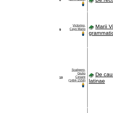
Marii V
Victorino,
Cayo Mario
9
grammati
Scaligero,
De cau
Giulio
Cesare
10
latinae
(1484-1558)