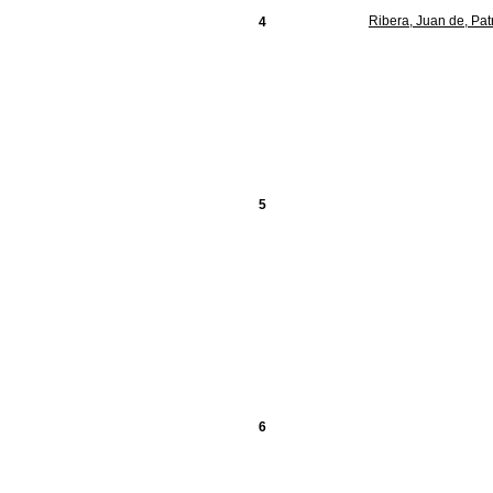
Ribera, Juan de, Pat
4
5
6