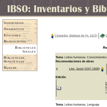
Inventarios
Onomástica
Ediciones
Céspedes, Baltasar de (m. 1615)
D
Manuscritos
Bibliotecas
Re
Ideales
Bibliotecas
Tema
: Letras humanas. Conocimientos
Hipotéticas
Recomendaciones de obras
:
Buscar
Lips, Joost (1547-1606)
1
Edición
:
D
C
E
M
Tema
: Letras humanas. Lenguaje