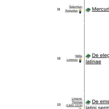
Saturnius,
Mercuri
11
Augustus
De eleg
Valla,
12
Lorenzo
latinae
Linacre,
De eme
Thomas
13
(1460-1524)
latini ser