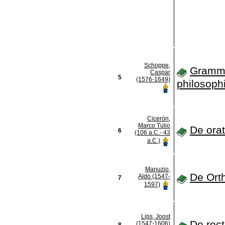
Schoppe,
Gramm
Caspar
5
(1576-1649)
philosoph
Cicerón,
Marco Tulio
De ora
6
(106 a.C.- 43
a.C.)
Manuzio,
De Ort
Aldo (1547-
7
1597)
Lips, Joost
De rect
(1547-1606)
8