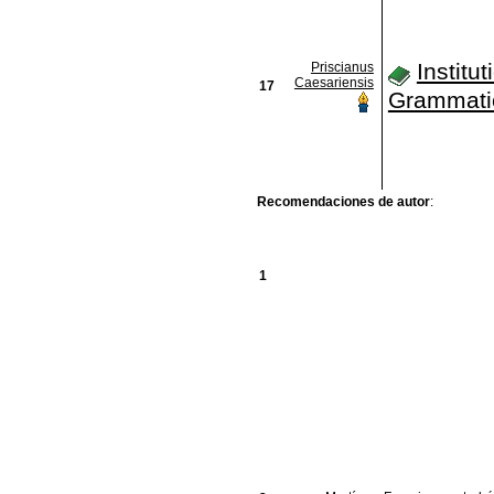
Institu
Priscianus
Caesariensis
17
Grammati
Recomendaciones de autor
:
1