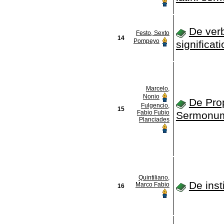
De ver
Festo, Sexto
14
Pompeyo
significat
Marcelo,
Nonio
De Prop
Fulgencio,
15
Fabio Fubio
Sermonu
Planciades
Quintiliano,
De inst
Marco Fabio
16