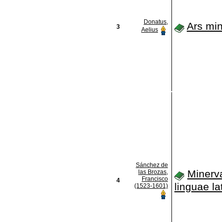
Donatus,
Ars mi
3
Aelius
Sánchez de
Minerv
las Brozas,
Francisco
4
linguae la
(1523-1601)