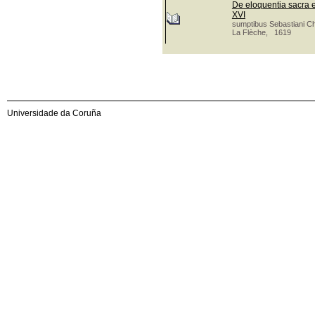
De eloquentia sacra e
XVI
sumptibus Sebastiani C
La Flèche, 1619
Universidade da Coruña