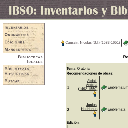
Inventarios
Onomástica
Ediciones
Caussin, Nicolas (S.I.) (1583-1651)
Manuscritos
Bibliotecas
Re
Ideales
Bibliotecas
Tema
: Oratoria
Hipotéticas
Recomendaciones de obras
:
Buscar
Alciati,
Andrea
Emblematum 
1
(1492-1550)
Junius,
Hadrianus
Emblemata
2
Edición
: