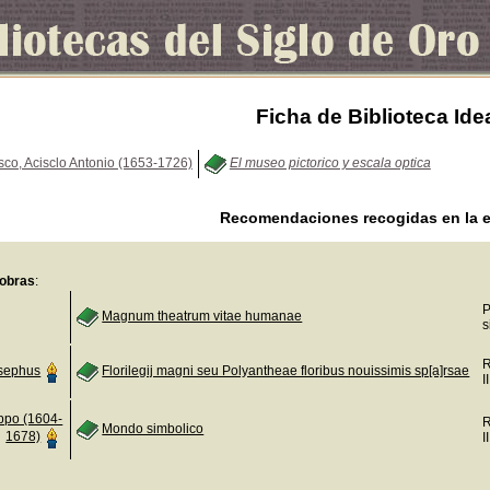
Ficha de Biblioteca Ide
sco, Acisclo Antonio (1653-1726)
El museo pictorico y escala optica
Recomendaciones recogidas en la e
obras
:
P
Magnum theatrum vitae humanae
s
R
osephus
Florilegij magni seu Polyantheae floribus nouissimis sp[a]rsae
I
lippo (1604-
R
Mondo simbolico
1678)
I