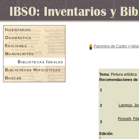
Inventarios
Onomástica
Ediciones
Palomino de Castro y Vela
Manuscritos
Bibliotecas Ideales
Bibliotecas Hipotéticas
Tema
: Pintura artística
Buscar
Recomendaciones de 
1
Langius, J
2
Picinelli, Fi
3
Edición
: