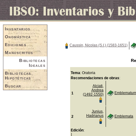
Inventarios
Onomástica
Ediciones
Caussin, Nicolas (S.I.) (1583-1651)
Manuscritos
Bibliotecas
Re
Ideales
Bibliotecas
Tema
: Oratoria
Hipotéticas
Recomendaciones de obras
:
Buscar
Alciati,
Andrea
Emblematum 
1
(1492-1550)
Junius,
Hadrianus
Emblemata
2
Edición
: