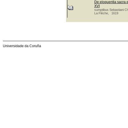
De eloquentia sacra e
XVI
sumptibus Sebastiani C
La Flèche, 1619
Universidade da Coruña