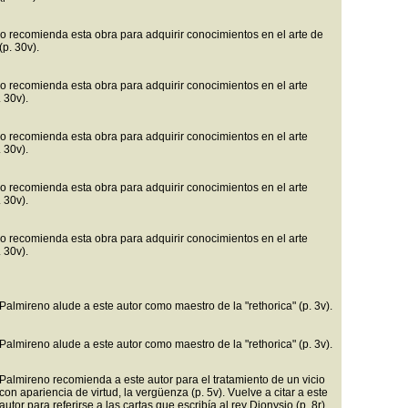
o recomienda esta obra para adquirir conocimientos en el arte de
(p. 30v).
o recomienda esta obra para adquirir conocimientos en el arte
. 30v).
o recomienda esta obra para adquirir conocimientos en el arte
. 30v).
o recomienda esta obra para adquirir conocimientos en el arte
. 30v).
o recomienda esta obra para adquirir conocimientos en el arte
. 30v).
Palmireno alude a este autor como maestro de la "rethorica" (p. 3v).
Palmireno alude a este autor como maestro de la "rethorica" (p. 3v).
Palmireno recomienda a este autor para el tratamiento de un vicio
con apariencia de virtud, la vergüenza (p. 5v). Vuelve a citar a este
autor para referirse a las cartas que escribía al rey Dionysio (p. 8r).