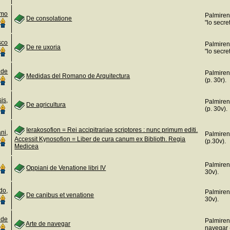
amo
Palmiren
De consolatione
"lo secre
sco
Palmiren
De re uxoria
"lo secre
 de
Palmiren
Medidas del Romano de Arquitectura
(p. 30r).
is,
Palmiren
De agricultura
(p. 30v).
Ierakosofion = Rei accipitrariae scriptores : nunc primum editi.
ni,
Palmiren
Accessit Kynosofion = Liber de cura canum ex Biblioth. Regia
(p.30v).
Medicea
Palmiren
Oppiani de Venatione libri IV
30v).
do,
Palmiren
De canibus et venatione
30v).
 de
Palmiren
Arte de navegar
navegar 