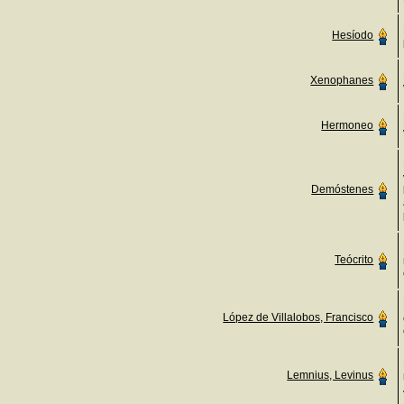
Hesíodo
Xenophanes
Hermoneo
Demóstenes
Teócrito
López de Villalobos, Francisco
Lemnius, Levinus