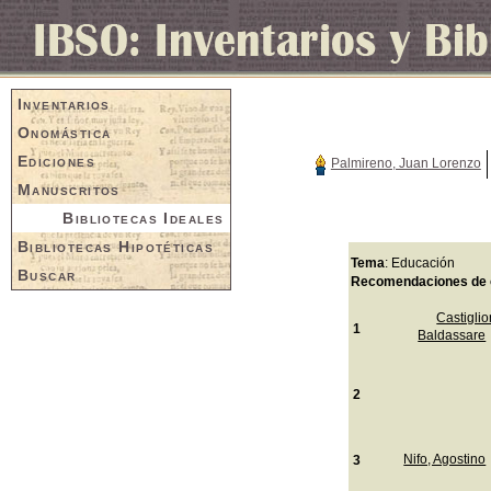
Inventarios
Onomástica
Ediciones
Palmireno, Juan Lorenzo
Manuscritos
Bibliotecas Ideales
Bibliotecas Hipotéticas
Tema
: Educación
Buscar
Recomendaciones de 
Castiglio
1
Baldassare
2
Nifo, Agostino
3