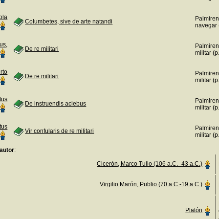
ola
Palmiren
Columbetes, sive de arte natandi
navegar 
us,
Palmiren
De re militari
militar (p
rto
Palmiren
De re militari
militar (p
tus
Palmiren
De instruendis aciebus
militar (p
tus
Palmiren
Vir confularis de re militari
militar (p
autor
:
Cicerón, Marco Tulio (106 a.C.- 43 a.C.)
Virgilio Marón, Publio (70 a.C.-19 a.C.)
Platón