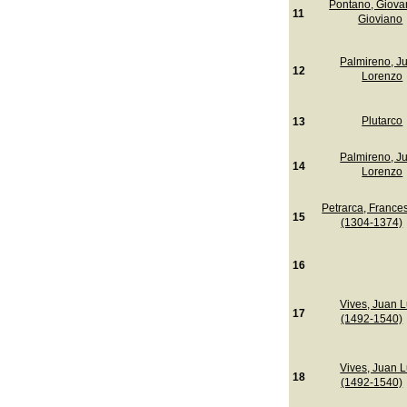
Pontano, Giova
11
Gioviano
Palmireno, J
12
Lorenzo
Plutarco
13
Palmireno, J
14
Lorenzo
Petrarca, France
15
(1304-1374)
16
Vives, Juan L
17
(1492-1540)
Vives, Juan L
18
(1492-1540)