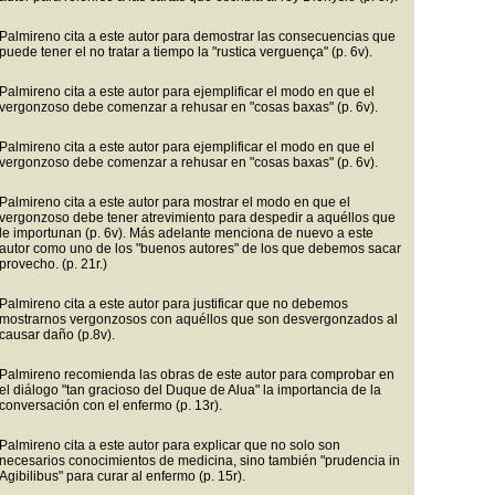
Palmireno cita a este autor para demostrar las consecuencias que
puede tener el no tratar a tiempo la "rustica verguença" (p. 6v).
Palmireno cita a este autor para ejemplificar el modo en que el
vergonzoso debe comenzar a rehusar en "cosas baxas" (p. 6v).
Palmireno cita a este autor para ejemplificar el modo en que el
vergonzoso debe comenzar a rehusar en "cosas baxas" (p. 6v).
Palmireno cita a este autor para mostrar el modo en que el
vergonzoso debe tener atrevimiento para despedir a aquéllos que
le importunan (p. 6v). Más adelante menciona de nuevo a este
autor como uno de los "buenos autores" de los que debemos sacar
provecho. (p. 21r.)
Palmireno cita a este autor para justificar que no debemos
mostrarnos vergonzosos con aquéllos que son desvergonzados al
causar daño (p.8v).
Palmireno recomienda las obras de este autor para comprobar en
el diálogo "tan gracioso del Duque de Alua" la importancia de la
conversación con el enfermo (p. 13r).
Palmireno cita a este autor para explicar que no solo son
necesarios conocimientos de medicina, sino también "prudencia in
Agibilibus" para curar al enfermo (p. 15r).