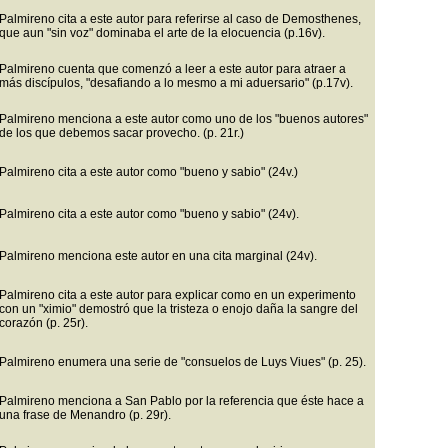
Palmireno cita a este autor para referirse al caso de Demosthenes,
que aun "sin voz" dominaba el arte de la elocuencia (p.16v).
Palmireno cuenta que comenzó a leer a este autor para atraer a
más discípulos, "desafiando a lo mesmo a mi aduersario" (p.17v).
Palmireno menciona a este autor como uno de los "buenos autores"
de los que debemos sacar provecho. (p. 21r.)
Palmireno cita a este autor como "bueno y sabio" (24v.)
Palmireno cita a este autor como "bueno y sabio" (24v).
Palmireno menciona este autor en una cita marginal (24v).
Palmireno cita a este autor para explicar como en un experimento
con un "ximio" demostró que la tristeza o enojo daña la sangre del
corazón (p. 25r).
Palmireno enumera una serie de "consuelos de Luys Viues" (p. 25).
Palmireno menciona a San Pablo por la referencia que éste hace a
una frase de Menandro (p. 29r).