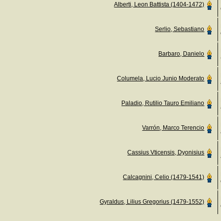
Alberti, Leon Battista (1404-1472)
Serlio, Sebastiano
Barbaro, Danielo
Columela, Lucio Junio Moderato
Paladio, Rutilio Tauro Emiliano
Varrón, Marco Terencio
Cassius Vticensis, Dyonisius
Calcagnini, Celio (1479-1541)
Gyraldus, Lilius Gregorius (1479-1552)