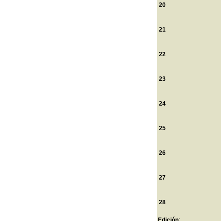
20
21
22
23
24
25
26
27
28
Edición
: