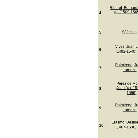
Riberol, Bernard
de (1509-156
4
Sófocles
5
Vives, Juan L
6
(1492-1540)
Palmireno, J
7
Lorenzo
Pérez de Mo
Juan (ca. 15
8
1596)
Palmireno, J
9
Lorenzo
Erasmo, Deside
10
(1467-1536)