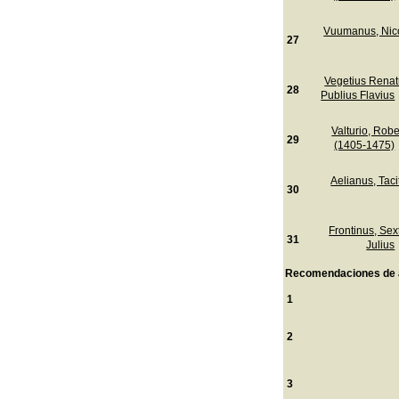
Vuumanus, Nic
27
Vegetius Renat
28
Publius Flavius
Valturio, Robe
29
(1405-1475)
Aelianus, Taci
30
Frontinus, Sex
31
Julius
Recomendaciones de 
1
2
3