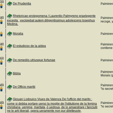
nni
De Prudentia
Palmiren
Rhetoricae prolegomena / Laurentio Palmyreno praelegente
uan
Palmiren
excepta ; excipiebat autem diligentissimus adolescens Iosephus
recoge, 
Medina.
Moralia
Palmiren
uan
Palmireno
El estudioso de la aldea
contiene 
sco
De remediis utriusque fortunae
Palmiren
Palmiren
Biblia
Moisés (p
uis
Palmiren
De Officio maritii
"lo secre
Giouan Lodouico Viues da Valenza De l'ufficio del marito :
uis
Palmiren
come si debba portare uerso la moglie de l'istitutione de la femina
"lo secre
christiana, uergine, maritata, ò uedoua, de lo amaestrare i fanciulli
ne le arti liberali, opera ueramente non pur diletteuole,