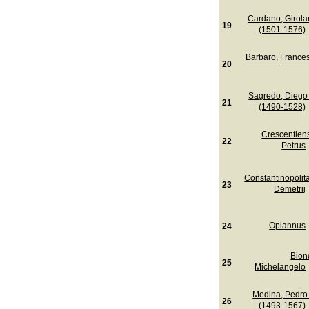
Cardano, Girol
19
(1501-1576)
Barbaro, France
20
Sagredo, Diego
21
(1490-1528)
Crescentiens
22
Petrus
Constantinopolita
23
Demetrij
Opiannus
24
Bion
25
Michelangelo
Medina, Pedro
26
(1493-1567)