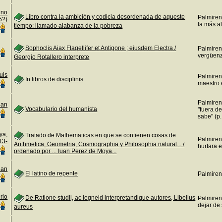
ino
Libro contra la ambición y codicia desordenada de aqueste
Palmiren
5?)
la más al
tiempo: llamado alabanza de la pobreza
Sophoclis Aiax Flagellifer et Antigone ; eiusdem Electra /
Palmiren
vergüenza
Georgio Rotallero interprete
uis
Palmireno
In libros de disciplinis
maestro 
Palmiren
uan
Vocabulario del humanista
"fuera de
sabe" (p.
ya,
Tratado de Mathematicas en que se contienen cosas de
Palmiren
13-
Arithmetica, Geometria, Cosmographia y Philosophia natural... /
hurtara e
ordenado por ... Iuan Perez de Moya...
uan
El latino de repente
Palmiren
rio
De Ratione studij, ac legneid interpretandique autores, Libellus
Palmiren
dejar de 
aureus