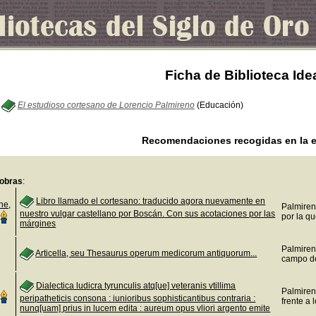
Ficha de Biblioteca Ide
El estudioso cortesano de Lorencio Palmireno
(Educación)
Recomendaciones recogidas en la e
obras
:
Libro llamado el cortesano: traducido agora nuevamente en
ne,
Palmireno
nuestro vulgar castellano por Boscán. Con sus acotaciones por las
por la qu
márgines
Palmiren
Articella, seu Thesaurus operum medicorum antiquorum...
campo de
Dialectica ludicra tyrunculis atq[ue] veteranis vtillima
Palmiren
peripatheticis consona : iunioribus sophisticantibus contraria :
frente a 
nunq[uam] prius in lucem edita : aureum opus vliori argento emite