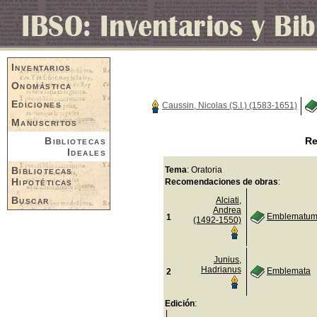
Inventarios
Onomástica
Ediciones
Caussin, Nicolas (S.I.) (1583-1651)
Manuscritos
Bibliotecas
Re
Ideales
Bibliotecas
Tema
: Oratoria
Hipotéticas
Recomendaciones de obras
:
Buscar
Alciati,
Andrea
Emblematum 
1
(1492-1550)
Junius,
Hadrianus
Emblemata
2
Edición
: