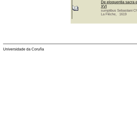
De eloquentia sacra e
XVI
sumptibus Sebastiani C
La Flèche, 1619
Universidade da Coruña