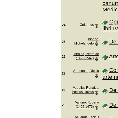
canum
Medic
Opp
Opiannus
24
libri I
Biondo,
De 
25
Michelangelo
Medina, Pedro de
Art
26
(1493-1567)
Col
Vuumanus, Nicola
27
arte n
Vegetius Renatus,
De 
28
Publius Flavius
Valturio, Roberto
De 
29
(1405-1475)
Aelianus, Tacitus