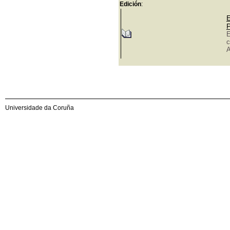
Edición
:
E
P
E
c
A
Universidade da Coruña