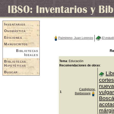
Inventarios
Onomástica
Ediciones
Palmireno, Juan Lorenzo
El estud
Manuscritos
Bibliotecas
Re
Ideales
Bibliotecas
Tema
: Educación
Hipotéticas
Recomendaciones de obras
:
Buscar
Lib
corte
nueva
Castiglione,
vulgar
1
Baldassare
Boscá
acotac
márgi