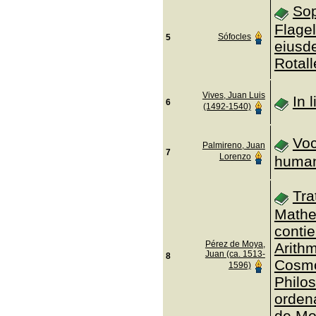
Sop
Flagel
Sófocles
5
eiusd
Rotall
Vives, Juan Luis
In 
6
(1492-1540)
Voc
Palmireno, Juan
7
Lorenzo
human
Tra
Mathe
conti
Pérez de Moya,
Arithm
Juan (ca. 1513-
8
Cosmo
1596)
Philos
ordena
de Mo