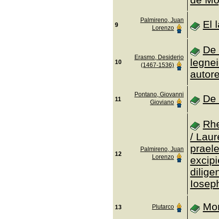
Palmireno, Juan
El 
9
Lorenzo
De 
Erasmo, Desiderio
legnei
10
(1467-1536)
autore
Pontano, Giovanni
De 
11
Gioviano
Rhe
/ Lau
prael
Palmireno, Juan
12
Lorenzo
excip
dilig
Iosep
Mor
Plutarco
13