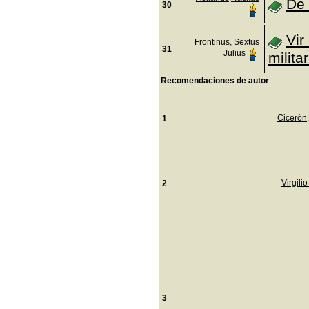
De 
30
Vir
Frontinus, Sextus
31
Julius
militar
Recomendaciones de autor
:
Cicerón,
1
Virgili
2
3