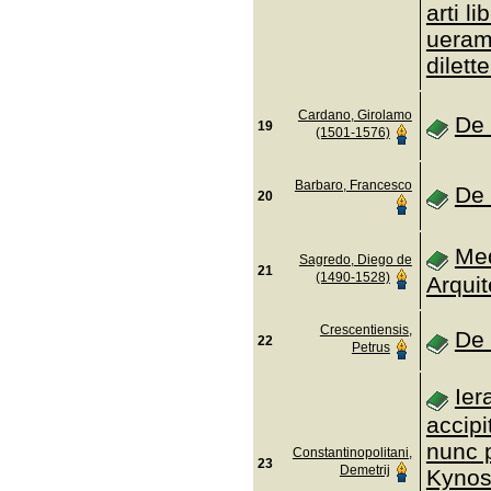
arti li
ueram
dilett
Cardano, Girolamo
De 
19
(1501-1576)
Barbaro, Francesco
De 
20
Me
Sagredo, Diego de
21
(1490-1528)
Arquit
Crescentiensis,
De 
22
Petrus
Ier
accipi
nunc p
Constantinopolitani,
23
Demetrij
Kynos