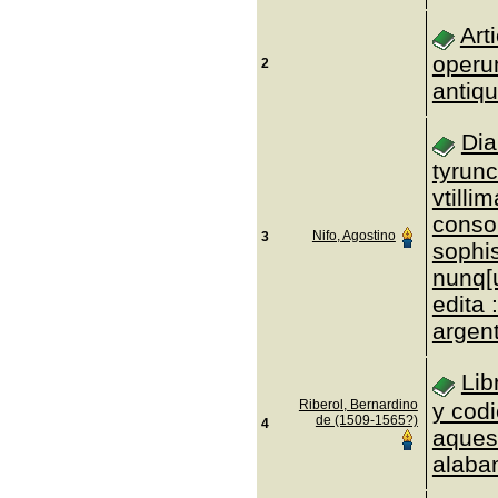
Art
operu
2
antiqu
Dia
tyrunc
vtilli
conson
Nifo, Agostino
3
sophis
nunq[
edita 
argen
Lib
Riberol, Bernardino
y cod
de (1509-1565?)
4
aques
alaba