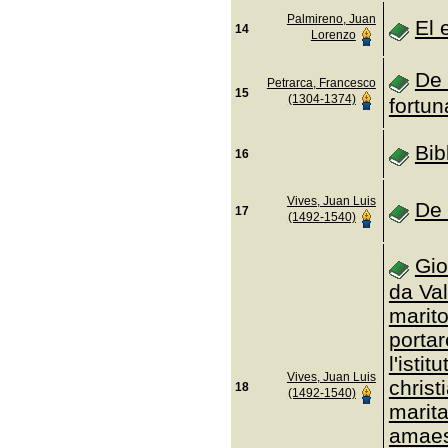
Palmireno, Juan
El 
14
Lorenzo
De 
Petrarca, Francesco
15
(1304-1374)
fortu
Bib
16
Vives, Juan Luis
De 
17
(1492-1540)
Gio
da Val
marit
portar
l'isti
Vives, Juan Luis
christ
18
(1492-1540)
marita
amaest