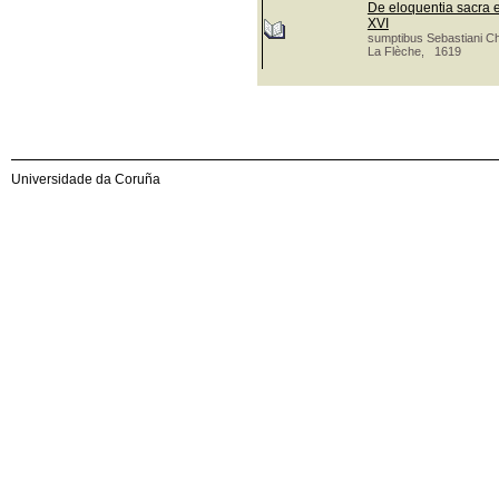
De eloquentia sacra e
XVI
sumptibus Sebastiani C
La Flèche, 1619
Universidade da Coruña