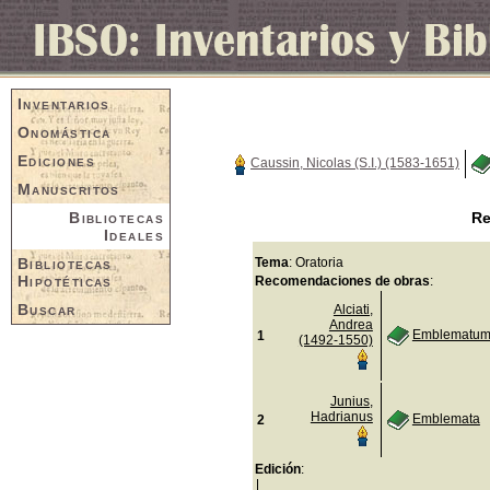
Inventarios
Onomástica
Ediciones
Caussin, Nicolas (S.I.) (1583-1651)
Manuscritos
Bibliotecas
Re
Ideales
Bibliotecas
Tema
: Oratoria
Hipotéticas
Recomendaciones de obras
:
Buscar
Alciati,
Andrea
Emblematum 
1
(1492-1550)
Junius,
Hadrianus
Emblemata
2
Edición
: