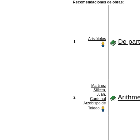
Recomendaciones de obras
:
Aristóteles
De par
1
Martínez
Silíceo,
Juan,
Arithme
2
Cardenal
Arzobispo de
Toledo