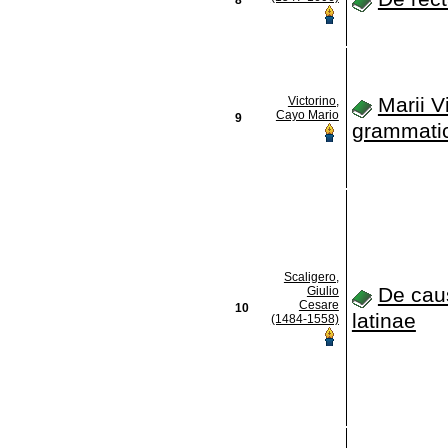
Marii V
Victorino,
Cayo Mario
9
grammati
Scaligero,
De cau
Giulio
Cesare
10
latinae
(1484-1558)