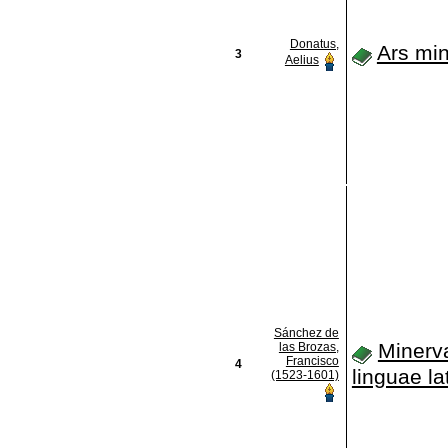
Donatus,
Ars mi
3
Aelius
Sánchez de
Minerv
las Brozas,
Francisco
4
linguae la
(1523-1601)