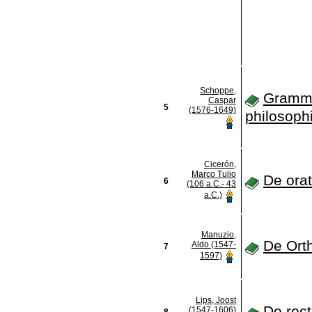
Schoppe,
Gramm
Caspar
5
(1576-1649)
philosoph
Cicerón,
Marco Tulio
De ora
6
(106 a.C.- 43
a.C.)
Manuzio,
De Ort
Aldo (1547-
7
1597)
Lips, Joost
De rect
(1547-1606)
8