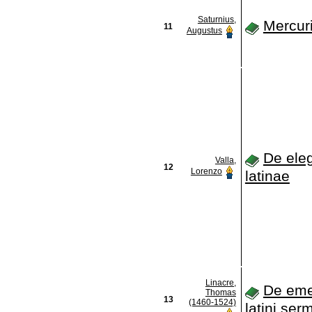
Saturnius,
Mercuri
11
Augustus
De eleg
Valla,
12
Lorenzo
latinae
Linacre,
De eme
Thomas
13
(1460-1524)
latini ser