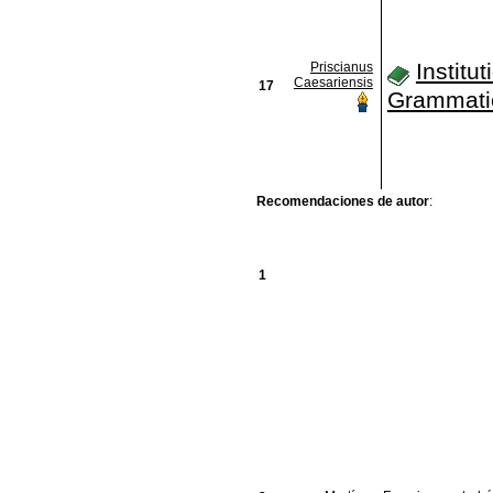
Institu
Priscianus
Caesariensis
17
Grammati
Recomendaciones de autor
:
1