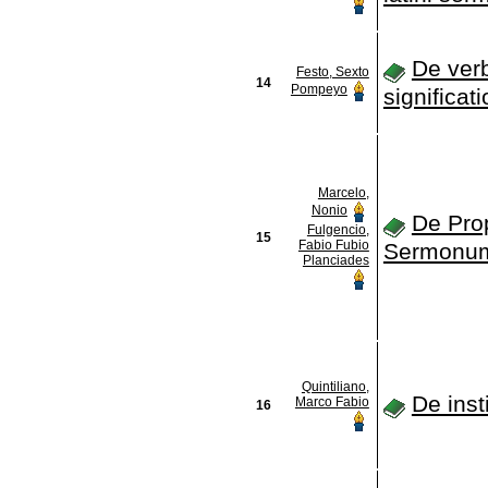
De ver
Festo, Sexto
14
Pompeyo
significat
Marcelo,
Nonio
De Prop
Fulgencio,
15
Fabio Fubio
Sermonu
Planciades
Quintiliano,
De inst
Marco Fabio
16