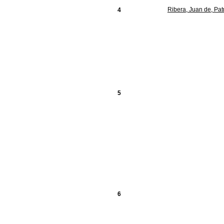
Ribera, Juan de, Pat
4
5
6