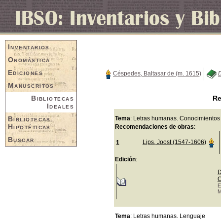
Inventarios
Onomástica
Ediciones
Céspedes, Baltasar de (m. 1615)
D
Manuscritos
Bibliotecas
Re
Ideales
Bibliotecas
Tema
: Letras humanas. Conocimientos
Hipotéticas
Recomendaciones de obras
:
Buscar
Lips, Joost (1547-1606)
1
Edición
:
D
C
E
M
Tema
: Letras humanas. Lenguaje