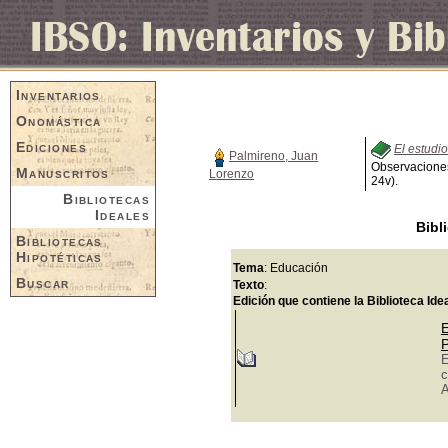
Inventarios
Onomástica
Ediciones
El estudi
Palmireno, Juan
Observaciones:
Manuscritos
Lorenzo
24v).
Bibliotecas
Ideales
Bibl
Bibliotecas
Hipotéticas
Tema
: Educación
Buscar
Texto
:
Edición que contiene la Biblioteca Ide
E
P
E
c
A