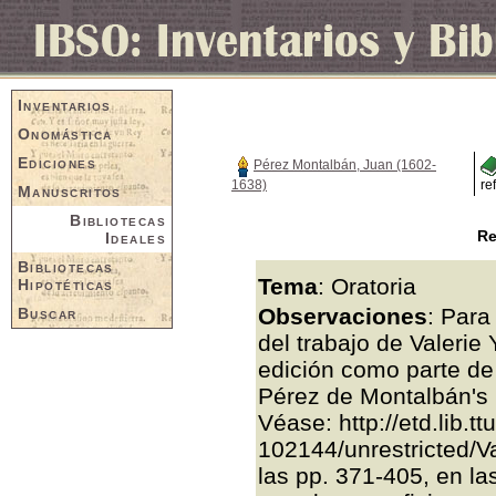
Inventarios
Onomástica
Ediciones
Pérez Montalbán, Juan (1602-
1638)
re
Manuscritos
Bibliotecas
Re
Ideales
Bibliotecas
Tema
: Oratoria
Hipotéticas
Observaciones
: Para
Buscar
del trabajo de Valeri
edición como parte de 
Pérez de Montalbán's 
Véase: http://etd.lib.
102144/unrestricted/V
las pp. 371-405, en la