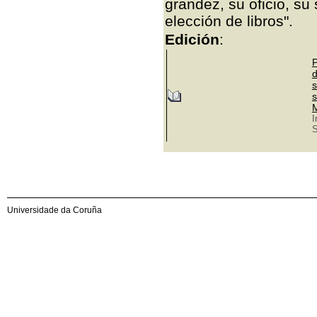
grandez, su oficio, su 
elección de libros".
Edición
:
P
d
s
s
M
I
S
Universidade da Coruña