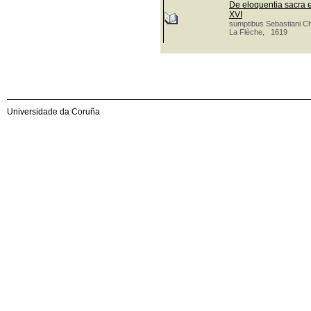
De eloquentia sacra e
XVI
sumptibus Sebastiani C
La Flèche, 1619
Universidade da Coruña