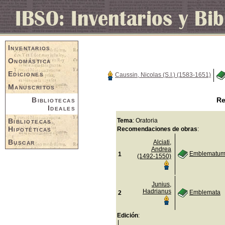
Inventarios
Onomástica
Ediciones
Caussin, Nicolas (S.I.) (1583-1651)
Manuscritos
Bibliotecas
Re
Ideales
Bibliotecas
Tema
: Oratoria
Hipotéticas
Recomendaciones de obras
:
Buscar
Alciati,
Andrea
Emblematum 
1
(1492-1550)
Junius,
Hadrianus
Emblemata
2
Edición
: