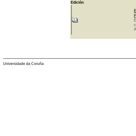
Edición
:
E
P
E
c
A
Universidade da Coruña