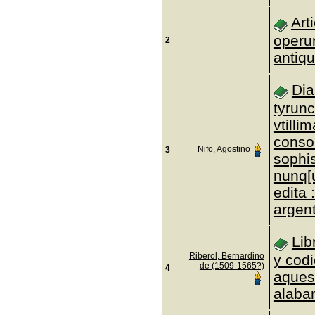
Art
operu
2
antiqu
Dia
tyrunc
vtilli
conson
Nifo, Agostino
3
sophis
nunq[
edita 
argen
Lib
Riberol, Bernardino
y cod
de (1509-1565?)
4
aques
alaba