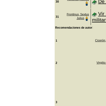
De 
30
Vir
Frontinus, Sextus
31
Julius
militar
Recomendaciones de autor
:
Cicerón,
1
Virgili
2
3