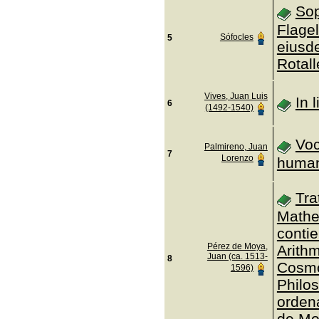
Sop
Flagel
Sófocles
5
eiusd
Rotall
Vives, Juan Luis
In 
6
(1492-1540)
Voc
Palmireno, Juan
7
Lorenzo
human
Tra
Mathe
conti
Pérez de Moya,
Arithm
Juan (ca. 1513-
8
Cosmo
1596)
Philos
ordena
de Mo