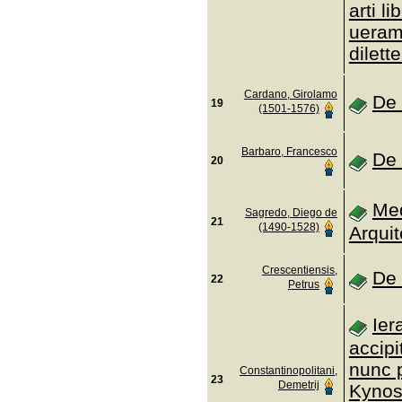
arti li
ueram
dilett
Cardano, Girolamo
De 
19
(1501-1576)
Barbaro, Francesco
De 
20
Me
Sagredo, Diego de
21
(1490-1528)
Arquit
Crescentiensis,
De 
22
Petrus
Ier
accipi
nunc p
Constantinopolitani,
23
Demetrij
Kynos