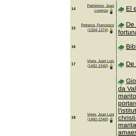
Palmireno, Juan
El 
14
Lorenzo
De 
Petrarca, Francesco
15
(1304-1374)
fortu
Bib
16
Vives, Juan Luis
De 
17
(1492-1540)
Gio
da Val
marit
portar
l'isti
Vives, Juan Luis
christ
18
(1492-1540)
marita
amaest