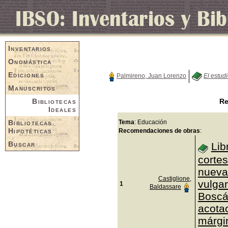
Inventarios
Onomástica
Ediciones
Palmireno, Juan Lorenzo
El estud
Manuscritos
Bibliotecas
Re
Ideales
Bibliotecas
Tema
: Educación
Hipotéticas
Recomendaciones de obras
:
Buscar
Lib
corte
nueva
Castiglione,
vulgar
1
Baldassare
Boscá
acotac
márgi