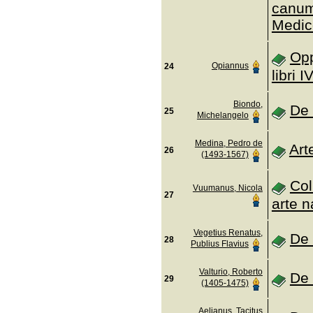
canum
Medic
Opp
Opiannus
24
libri I
Biondo,
De 
25
Michelangelo
Medina, Pedro de
Art
26
(1493-1567)
Col
Vuumanus, Nicola
27
arte n
Vegetius Renatus,
De 
28
Publius Flavius
Valturio, Roberto
De 
29
(1405-1475)
Aelianus, Tacitus