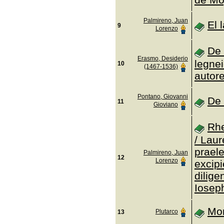
Palmireno, Juan
El 
9
Lorenzo
De 
Erasmo, Desiderio
legnei
10
(1467-1536)
autore
Pontano, Giovanni
De 
11
Gioviano
Rhe
/ Lau
prael
Palmireno, Juan
12
Lorenzo
excip
dilig
Iosep
Mor
Plutarco
13