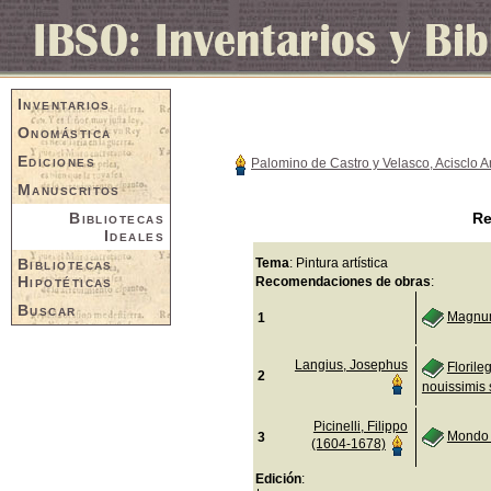
Inventarios
Onomástica
Ediciones
Palomino de Castro y Velasco, Acisclo 
Manuscritos
Bibliotecas
Re
Ideales
Bibliotecas
Tema
: Pintura artística
Hipotéticas
Recomendaciones de obras
:
Buscar
Magnum
1
Langius, Josephus
Florile
2
nouissimis 
Picinelli, Filippo
Mondo 
3
(1604-1678)
Edición
: