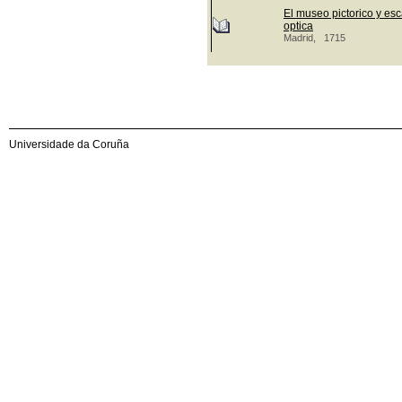
El museo pictorico y esc
optica
Madrid, 1715
Universidade da Coruña