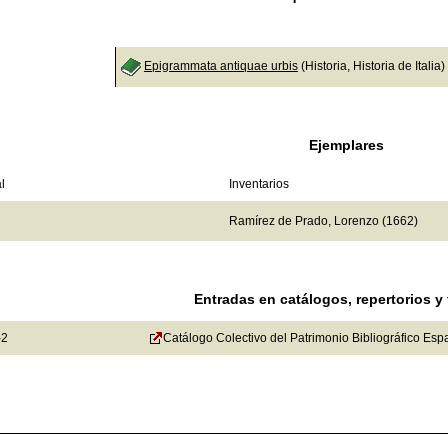
Epigrammata antiquae urbis
(Historia, Historia de Italia)
Ejemplares
l
Inventarios
Ramírez de Prado, Lorenzo (1662)
Entradas en catálogos, repertorios y
-2
Catálogo Colectivo del Patrimonio Bibliográfico Esp