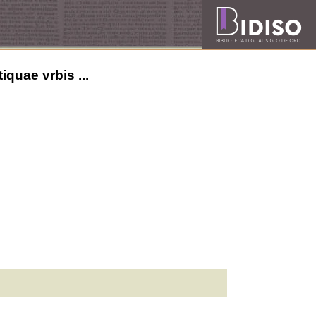
quae vrbis ...
n