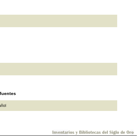
 fuentes
añol