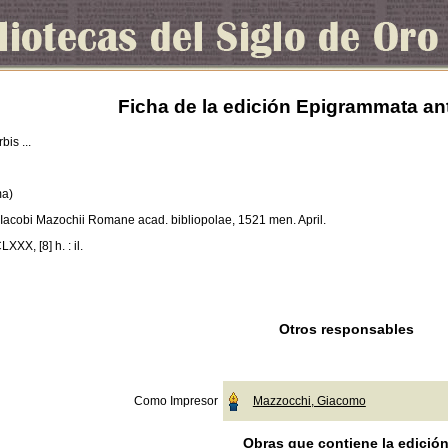
Ficha de la edición Epigrammata anti
is ...
a)
 Iacobi Mazochii Romane acad. bibliopolae, 1521 men. April.
CLXXX, [8] h. : il.
Otros responsables
Como Impresor
Mazzocchi, Giacomo
Obras que contiene la edició