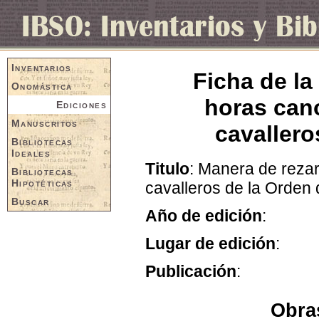
Inventarios
Ficha de la
Onomástica
horas can
Ediciones
Manuscritos
cavallero
Bibliotecas
Ideales
Titulo
: Manera de reza
Bibliotecas
Hipotéticas
cavalleros de la Orden 
Buscar
Año de edición
:
Lugar de edición
:
Publicación
:
Obras