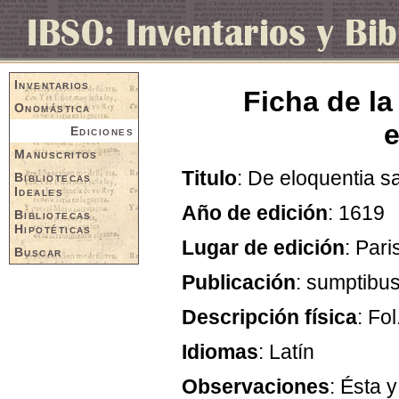
Inventarios
Ficha de la
Onomástica
e
Ediciones
Manuscritos
Titulo
: De eloquentia s
Bibliotecas
Ideales
Año de edición
: 1619
Bibliotecas
Hipotéticas
Lugar de edición
: Pari
Buscar
Publicación
: sumptibu
Descripción física
: Fol
Idiomas
: Latín
Observaciones
: Ésta 