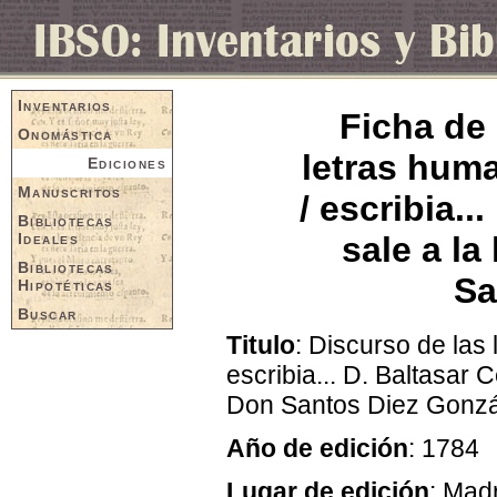
Inventarios
Ficha de 
Onomástica
letras huma
Ediciones
Manuscritos
/ escribia..
Bibliotecas
Ideales
sale a la
Bibliotecas
Sa
Hipotéticas
Buscar
Titulo
: Discurso de las
escribia... D. Baltasar 
Don Santos Diez Gonz
Año de edición
: 1784
Lugar de edición
: Mad