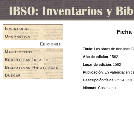
Inventarios
Ficha 
Onomástica
Ediciones
Titulo
: Las obras de don Ioan F
Manuscritos
Año de edición
: 1562
Bibliotecas Ideales
Lugar de edición
: 1562
Bibliotecas Hipotéticas
Publicación
: En Valencia: en 
Buscar
Descripción física
: 8º : [4], 230
Idiomas
: Castellano