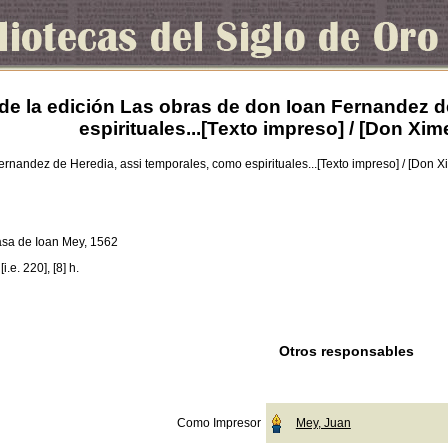
de la edición Las obras de don Ioan Fernandez d
espirituales...[Texto impreso] / [Don Xim
ernandez de Heredia, assi temporales, como espirituales...[Texto impreso] / [Don X
casa de Ioan Mey, 1562
 [i.e. 220], [8] h.
Otros responsables
Como Impresor
Mey, Juan