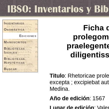
Inventarios
Ficha 
Onomástica
prolegom
Ediciones
Manuscritos
praelegent
Bibliotecas
Ideales
diligenti
Bibliotecas
Hipotéticas
Buscar
Titulo
: Rhetoricae pro
excepta ; excipiebat a
Medina.
Año de edición
: 1567
Lugar de edición
: Vale