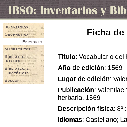
Inventarios
Ficha de 
Onomástica
Ediciones
Manuscritos
Titulo
: Vocabulario del
Bibliotecas
Ideales
Año de edición
: 1569
Bibliotecas
Hipotéticas
Lugar de edición
: Vale
Buscar
Publicación
: Valentiae
herbaria, 1569
Descripción física
: 8º 
Idiomas
: Castellano; La