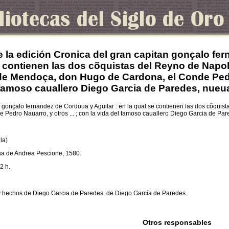
e la edición Cronica del gran capitan gonçalo fer
 contienen las dos cõquistas del Reyno de Napoles
e Mendoça, don Hugo de Cardona, el Conde Pedro 
famoso cauallero Diego Garcia de Paredes, nueu
n gonçalo fernandez de Cordoua y Aguilar : en la qual se contienen las dos cõquist
Pedro Nauarro, y otros ... ; con la vida del famoso cauallero Diego Garcia de Pa
lla)
asa de Andrea Pescione, 1580.
62 h.
a y hechos de Diego Garcia de Paredes, de Diego García de Paredes.
Otros responsables