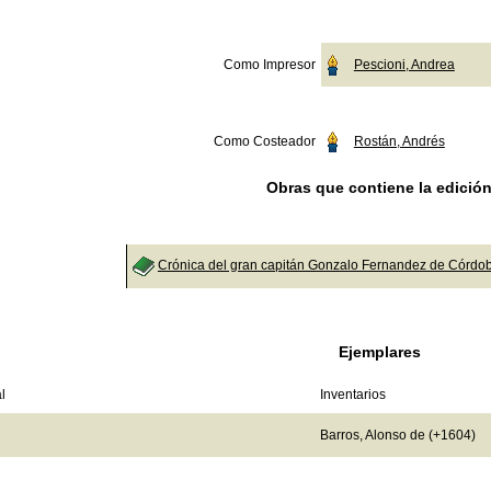
Como Impresor
Pescioni, Andrea
Como Costeador
Rostán, Andrés
Obras que contiene la edició
Crónica del gran capitán Gonzalo Fernandez de Córdob
Ejemplares
l
Inventarios
Barros, Alonso de (+1604)