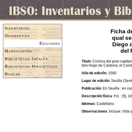
Inventarios
Ficha d
Onomástica
qual se
Ediciones
Diego d
del 
Manuscritos
Bibliotecas Ideales
Titulo
: Cronica del gran capita
don Hugo de Cardona, el Conde 
Bibliotecas Hipotéticas
Año de edición
: 1580
Buscar
Lugar de edición
: Seuilla (Sevi
Publicación
: En Seuilla : en c
Descripción física
: Fol. : [5], 1
Idiomas
: Castellano
Observaciones
: Incluye: Vid