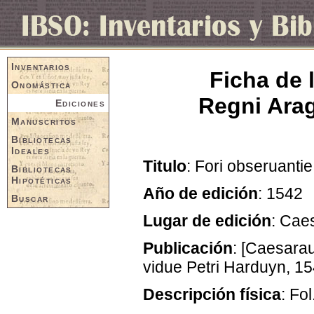
Inventarios
Ficha de 
Onomástica
Regni Arag
Ediciones
Manuscritos
Bibliotecas
Ideales
Titulo
: Fori obseruantie
Bibliotecas
Hipotéticas
Año de edición
: 1542
Buscar
Lugar de edición
: Cae
Publicación
: [Caesarau
vidue Petri Harduyn, 15
Descripción física
: Fol