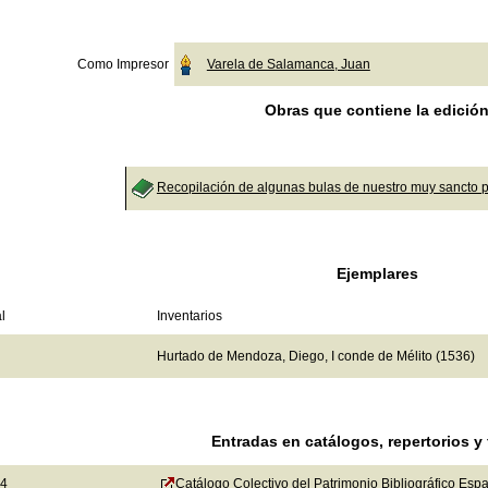
Como Impresor
Varela de Salamanca, Juan
Obras que contiene la edició
Recopilación de algunas bulas de nuestro muy sancto 
Ejemplares
l
Inventarios
Hurtado de Mendoza, Diego, I conde de Mélito (1536)
Entradas en catálogos, repertorios y
4
Catálogo Colectivo del Patrimonio Bibliográfico Esp