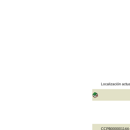
Localización actua
CCPB000001144-