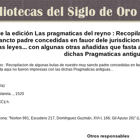
e la edición Las pragmaticas del reyno : Recopi
ncto padre concedidas en fauor dele jurisdicion 
s leyes... con algunas otras añadidas que fasta
dichas Pragmaticas antigu
no : Recopilacion de algunas bulas de nuestro muy sancto padre concedidas en fauor
ta aqui no fueron impressas con las dichas Pragmaticas antiguas...
lla)
 Varela..., 1520
XCij h.
ona: "Norton 991; Escudero 217, Domínguez Guzmán, XVI-I, 166; Gil Ayuso 26)" (L
Otros responsables