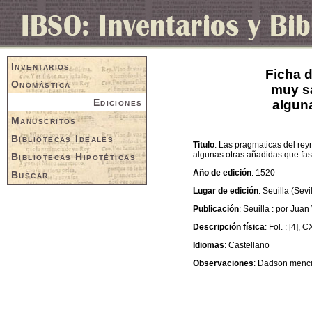
Inventarios
Ficha d
Onomástica
muy sa
Ediciones
alguna
Manuscritos
Bibliotecas Ideales
Titulo
: Las pragmaticas del rey
algunas otras añadidas que fas
Bibliotecas Hipotéticas
Año de edición
: 1520
Buscar
Lugar de edición
: Seuilla (Sevi
Publicación
: Seuilla : por Juan
Descripción física
: Fol. : [4], C
Idiomas
: Castellano
Observaciones
: Dadson menci