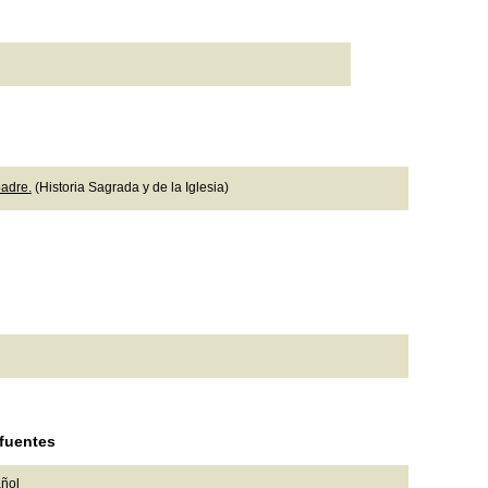
n
padre.
(Historia Sagrada y de la Iglesia)
 fuentes
añol