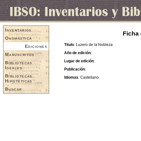
Inventarios
Ficha 
Onomástica
Titulo
: Luzero de la Nobleza
Ediciones
Año de edición
:
Manuscritos
Lugar de edición
:
Bibliotecas
Ideales
Publicación
:
Bibliotecas
Idiomas
: Castellano
Hipotéticas
Buscar