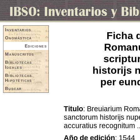
Inventarios
Ficha 
Onomástica
Romanu
Ediciones
Manuscritos
scriptu
Bibliotecas
Ideales
historijs
Bibliotecas
per eun
Hipotéticas
Buscar
Titulo
: Breuiarium Rom
sanctorum historijs nu
accuratius recognitum ..
Año de edición
: 1544