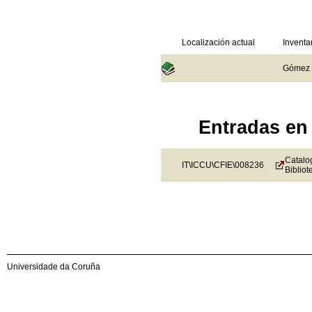
Localización actual
Inventa
Gómez d
Entradas en 
Catalog
IT\ICCU\CFIE\008236
Bibliot
Universidade da Coruña