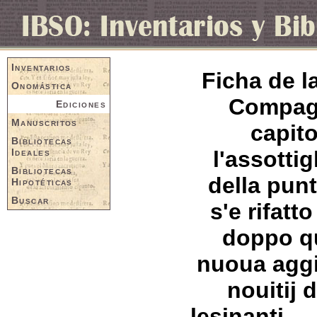
Inventarios
Ficha de l
Onomástica
Compagn
Ediciones
Manuscritos
capito
Bibliotecas
Ideales
l'assotti
Bibliotecas
della punt
Hipotéticas
Buscar
s'e rifatt
doppo que
nuoua aggi
nouitij 
lesinanti .