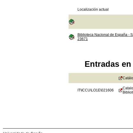
Localización actual
Biblioteca Nacional de España - S
23671
Entradas en 
Catálo
Catalo
IT\ICCU\LO1E\021606
Biblio