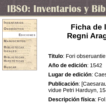
Inventarios
Ficha de 
Onomástica
Regni Arag
Ediciones
Manuscritos
Bibliotecas
Ideales
Titulo
: Fori obseruantie
Bibliotecas
Hipotéticas
Año de edición
: 1542
Buscar
Lugar de edición
: Cae
Publicación
: [Caesarau
vidue Petri Harduyn, 15
Descripción física
: Fol