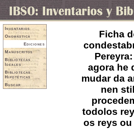
Inventarios
Ficha d
Onomástica
condestabr
Ediciones
Manuscritos
Pereyra:
Bibliotecas
Ideales
agora he
Bibliotecas
mudar da a
Hipotéticas
Buscar
nen sti
procedem
todolos re
os reys ou