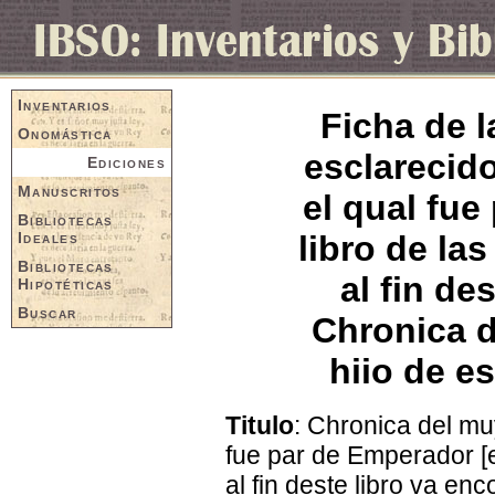
Inventarios
Ficha de 
Onomástica
esclarecido
Ediciones
Manuscritos
el qual fue
Bibliotecas
Ideales
libro de la
Bibliotecas
al fin de
Hipotéticas
Buscar
Chronica d
hiio de e
Titulo
: Chronica del mu
fue par de Emperador [e]
al fin deste libro va e