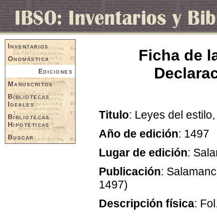
Inventarios
Ficha de l
Onomástica
Declarac
Ediciones
Manuscritos
Bibliotecas
Ideales
Titulo
: Leyes del estil
Bibliotecas
Hipotéticas
Año de edición
: 1497
Buscar
Lugar de edición
: Sal
Publicación
: Salamanc
1497)
Descripción física
: Fol