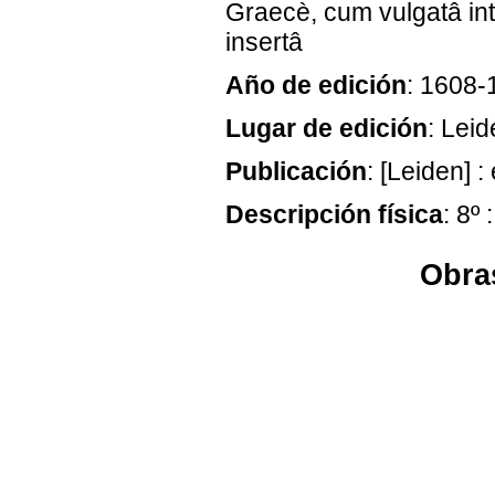
Graecè, cum vulgatâ int
insertâ
Año de edición
: 1608-
Lugar de edición
: Lei
Publicación
: [Leiden] 
Descripción física
: 8º 
Obras