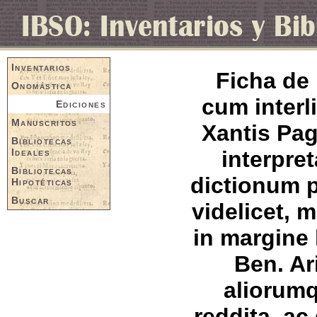
Inventarios
Ficha de 
Onomástica
cum interl
Ediciones
Manuscritos
Xantis Pa
Bibliotecas
Ideales
interpre
Bibliotecas
dictionum p
Hipotéticas
Buscar
videlicet, 
in margine l
Ben. Ar
aliorumq
reddita, a