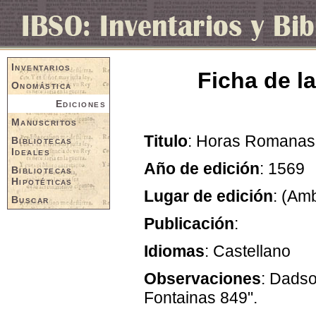
Inventarios
Ficha de l
Onomástica
Ediciones
Manuscritos
Titulo
: Horas Romanas
Bibliotecas
Ideales
Año de edición
: 1569
Bibliotecas
Hipotéticas
Lugar de edición
: (Am
Buscar
Publicación
:
Idiomas
: Castellano
Observaciones
: Dadso
Fontainas 849".