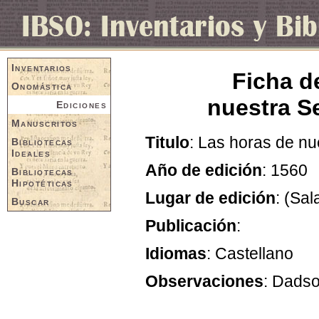
Inventarios
Ficha d
Onomástica
nuestra S
Ediciones
Manuscritos
Titulo
: Las horas de n
Bibliotecas
Ideales
Año de edición
: 1560
Bibliotecas
Hipotéticas
Lugar de edición
: (Sa
Buscar
Publicación
:
Idiomas
: Castellano
Observaciones
: Dadso