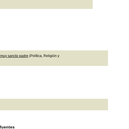
n
o muy sancto padre
(Política, Religión y
 fuentes