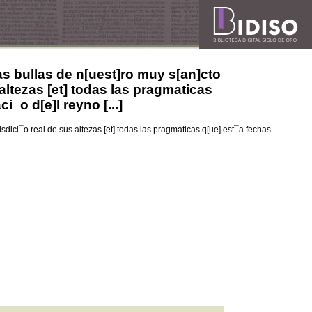
as bullas de n[uest]ro muy s[an]cto
altezas [et] todas las pragmaticas
¯o d[e]l reyno [...]
sdici¯o real de sus altezas [et] todas las pragmaticas q[ue] est¯a fechas