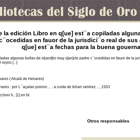
e la edición Libro en q[ue] est¯a copiladas algun
c¯ocedidas en fauor de la jurisdici¯o real de sus 
q[ue] est¯a fechas para la buena gouernaci
iladas algunas bullas de n[uest]ro muy s[an]cto padre c¯ocedidas en fauor de la juri
reyno [...]
nares ( Alcalá de Henares)
enares : por L¯açalao polono ... : a costa de Iohan ramirez ..., 1503
ccclxxv h., [1] en bl.
Otros responsables