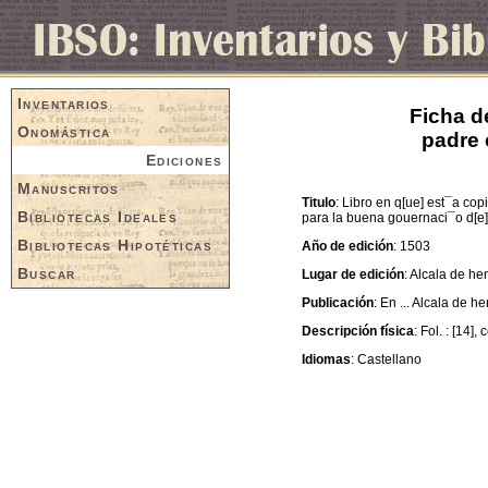
Inventarios
Ficha d
Onomástica
padre 
Ediciones
Manuscritos
Titulo
: Libro en q[ue] est¯a cop
Bibliotecas Ideales
para la buena gouernaci¯o d[e]l 
Bibliotecas Hipotéticas
Año de edición
: 1503
Buscar
Lugar de edición
: Alcala de he
Publicación
: En ... Alcala de h
Descripción física
: Fol. : [14], 
Idiomas
: Castellano