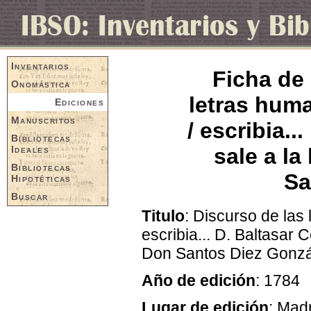
Inventarios
Ficha de 
Onomástica
letras huma
Ediciones
Manuscritos
/ escribia..
Bibliotecas
Ideales
sale a la
Bibliotecas
Sa
Hipotéticas
Buscar
Titulo
: Discurso de las
escribia... D. Baltasar 
Don Santos Diez Gonz
Año de edición
: 1784
Lugar de edición
: Mad