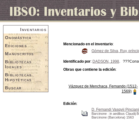
Inventarios
Onomástica
Mencionado en el inventario
:
Ediciones
Gómez de Silva, Ruy, prínci
Manuscritos
Bibliotecas
Identificado por
:
DADSON, 1998
. ???Consu
Ideales
Obras que contiene la edición
:
Bibliotecas
Hipotéticas
Vázquez de Menchaca, Fernando (1512-
Buscar
1569)
Edición
:
D. Fernandi Vasqvii Pinciani
Barcinone : in aedibus Claudij B
Barcinone (Barcelona) 1563