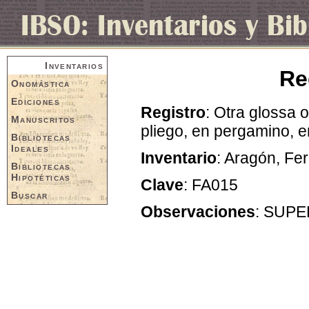
Inventarios
Re
Onomástica
Ediciones
Registro
: Otra glossa 
Manuscritos
pliego, en pergamino, e
Bibliotecas
Ideales
Inventario
: Aragón, Fe
Bibliotecas
Hipotéticas
Clave
: FA015
Buscar
Observaciones
: SUPE